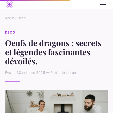
Accueil
›
Déco
DÉCO
Oeufs de dragons : secrets
et légendes fascinantes
dévoilés.
Éva — 30 octobre 2025 — 6 min de lecture