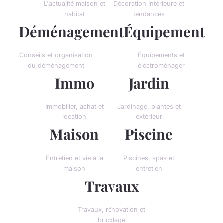
L'actualité maison et
Décoration intérieure et
habitat
tendances
Déménagement
Équipement
Conseils et organisation
Équipements et
du déménagement
électroménager
Immo
Jardin
Immobilier, achat et
Jardinage, plantes et
location
extérieur
Maison
Piscine
Entretien et vie à la
Piscines, spas et
maison
entretien
Travaux
Travaux, rénovation et
bricolage