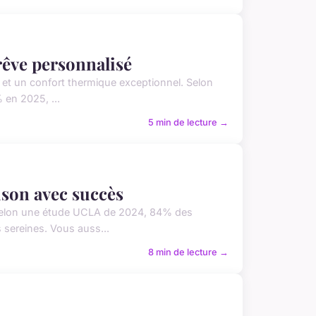
rêve personnalisé
le et un confort thermique exceptionnel. Selon
 en 2025, ...
5 min de lecture →
ison avec succès
s. Selon une étude UCLA de 2024, 84% des
 sereines. Vous auss...
8 min de lecture →