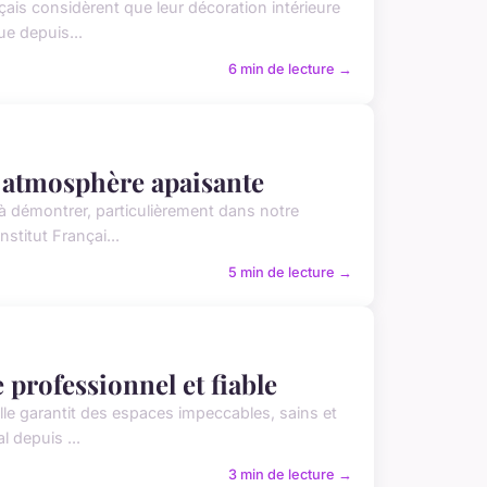
çais considèrent que leur décoration intérieure
ue depuis...
6 min de lecture →
 atmosphère apaisante
 à démontrer, particulièrement dans notre
stitut Françai...
5 min de lecture →
 professionnel et fiable
elle garantit des espaces impeccables, sains et
 depuis ...
3 min de lecture →