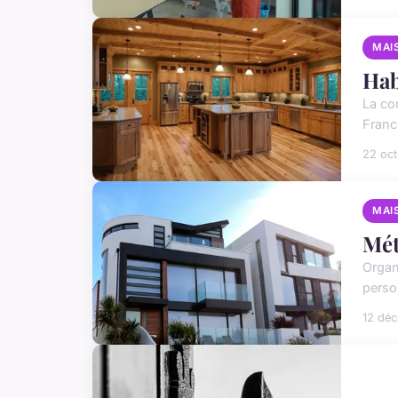
MAI
Hab
La co
Franc
22 oc
MAI
Mét
Organ
perso
12 dé