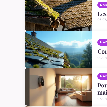
MAI
Les
06/07
MAI
Com
06/07
MAI
Pou
ma
02/07