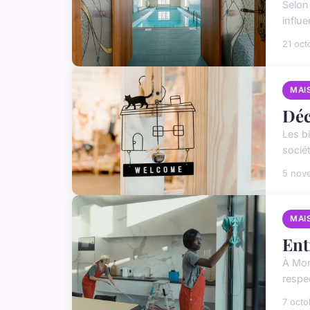
Selon
influ
21 oct
MAI
Déc
Les b
sociét
5 nov
MAI
Ent
À Mon
respe
7 oct