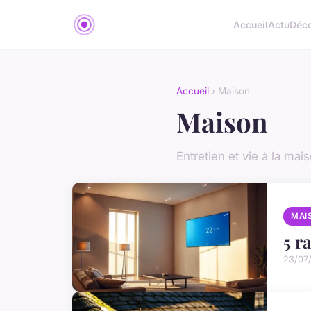
Accueil
Actu
Déc
Accueil
› Maison
Maison
Entretien et vie à la mai
MAI
5 r
23/07