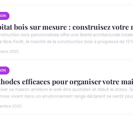
SON
itat bois sur mesure : construisez votre 
nstruction bois personnalisée offre une liberté architecturale tota
e Bois Forêt, le marché de la construction bois a progressé de 12%
tobre 2025
SON
hodes efficaces pour organiser votre ma
iser sa maison améliore le well-être quotidien et réduit le stres
nnes vivant dans un environnement rangé déclarent se sentir plus
cembre 2025