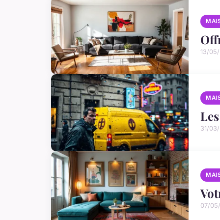
MAI
Off
13/05
MAI
Les
31/03/
MAI
Vot
07/05