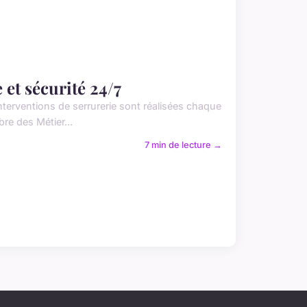
 et sécurité 24/7
terventions de serrurerie sont réalisées chaque
e des Métier...
7 min de lecture →