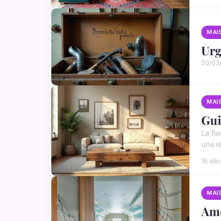
MAI
Urg
20/03
MAI
Gui
La fl
une r
16 dé
MAI
Amé