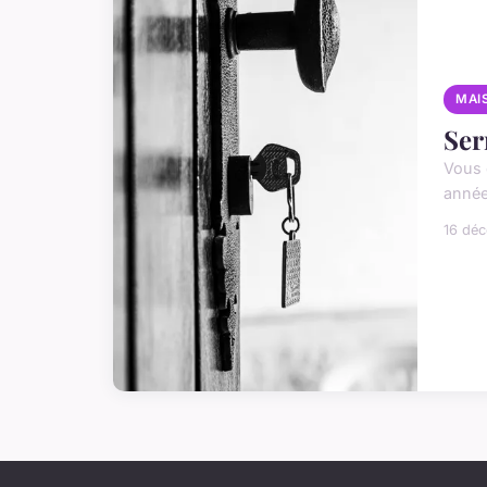
MAI
Ser
Vous 
année
16 dé