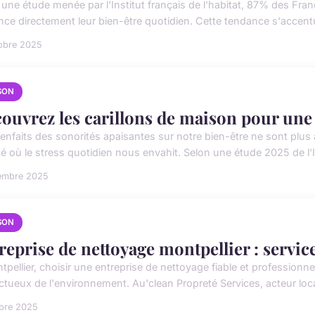
 une étude menée par l'Institut français de l'habitat, 87% des Fran
ence directement leur bien-être quotidien. Cette tendance s'accent
obre 2025
SON
ouvrez les carillons de maison pour une
ienfaits des sonorités apaisantes sur notre bien-être ne sont plus
é où le stress quotidien nous envahit. Selon une étude 2025 de l'In
embre 2025
SON
reprise de nettoyage montpellier : service
tpellier, choisir une entreprise de nettoyage fiable et professionn
ctueux de l'environnement. Au'clean Propreté Services, acteur local
obre 2025