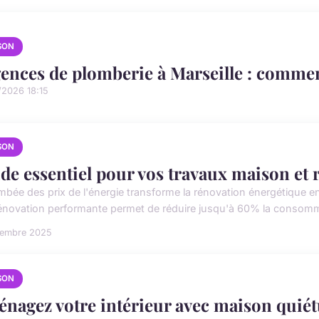
SON
ences de plomberie à Marseille : commen
/2026 18:15
SON
de essentiel pour vos travaux maison et
ambée des prix de l'énergie transforme la rénovation énergétique e
énovation performante permet de réduire jusqu'à 60% la consomma
cembre 2025
SON
nagez votre intérieur avec maison quiétu