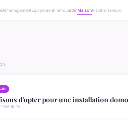
o
Déménagement
Équipement
Immo
Jardin
Maison
Piscine
Travaux
son
SON
aisons d'opter pour une installation dom
/2026 16:05