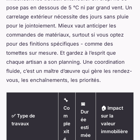
pose pas en dessous de 5 °C ni par grand vent. Un
carrelage extérieur nécessite des jours sans pluie
pour le jointoiement. Mieux vaut anticiper les
commandes de matériaux, surtout si vous optez
pour des finitions spécifiques - comme des
tomettes sur mesure. Et gardez à l’esprit que
chaque artisan a son planning. Une coordination
fluide, c’est un maître d’œuvre qui gère les rendez-
vous, les enchaînements, les priorités.
🔧
📅
Co
🏠 Impact
Dur
✅ Type de
m
sur la
ée
travaux
ple
valeur
esti
xit
immobilière
mée
é